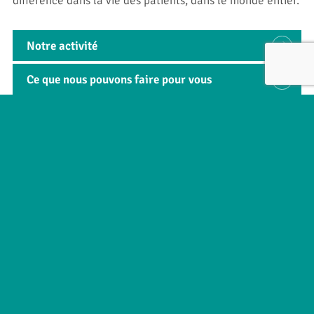
différence dans la vie des patients, dans le monde entier.
Notre activité
Ce que nous pouvons faire pour vous
ENVOYER
Liens utiles
À propos d’Allmed
Contact
Domaines d’activité
Actualités
Innovation
Mentions légales