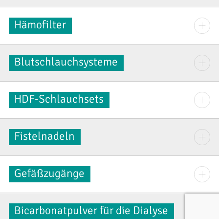
Hämofilter
Blutschlauchsysteme
HDF-Schlauchsets
Fistelnadeln
Gefäßzugänge
Bicarbonatpulver für die Dialyse