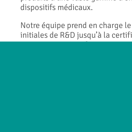
dispositifs médicaux.
Notre équipe prend en charge le
initiales de R&D jusqu’à la certif
conception et à sa fourniture.
Nous sommes fiers du succès de 
permettent d’élaborer des solut
à des insuffisances cardiaques c
l’hémoconcentration/hémofiltrati
de précision, en passant par la ga
endoscopique.