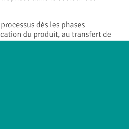
 processus dès les phases
ication du produit, au transfert de
nos partenariats B2B, qui nous
ions pour les équipes confrontées
ongestives, à
on, à la surveillance de tension
zométrie artérielle et l’irrigation